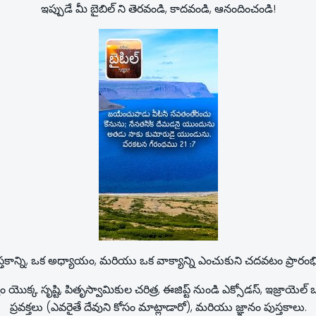
ఇప్పుడే మీ బైబిల్ ని తెరవండి, కాదవండి, ఆనందించండి!
్తకాన్ని, ఒక అధ్యాయం, మరియు ఒక వాక్యాన్ని ఎంచుకుని చదవటం ప్రారంభ
క్క సృష్టి, పితృస్వామికుల చరిత్ర, ఈజిప్ట్ నుండి ఎక్సోడస్, ఇజ్రాయె
ప్రవక్తలు (ఎవరైతే దేవుని కోసం మాట్లాడారో), మరియు జ్ఞానం పుస్తకాలు.