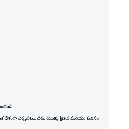
ించండి:
ల్ ఒక దేశంగా ఏర్పడటం, దేశం యొక్క క్షీణత మరియు పతనం