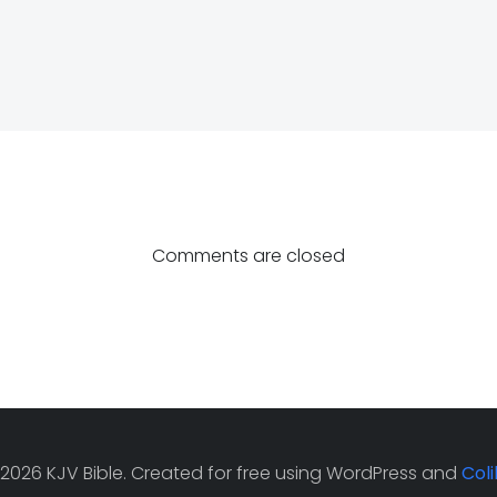
Post
navigatio
Comments are closed
2026 KJV Bible. Created for free using WordPress and
Coli