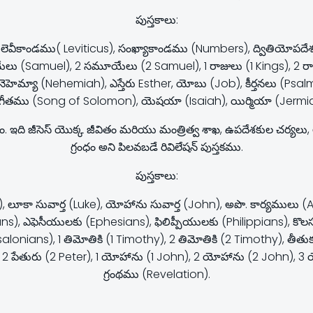
పుస్తకాలు:
 లెవీకాండము( Leviticus), సంఖ్యాకాండము (Numbers), ద్వితియ
 (Samuel), 2 సమూయేలు (2 Samuel), 1 రాజులు (1 Kings), 2 రాజుల
 నెహెమ్యా (Nehemiah), ఎస్తేరు Esther, యోబు (Job), కీర్తనలు (Psal
ీతము (Song of Solomon), యెషయా (Isaiah), యిర్మియా (Jermiah
కలనం. ఇది జీసెస్ యొక్క జీవితం మరియు మంత్రిత్వ శాఖ, ఉపదేశకుల చర
గ్రంధం అని పిలవబడే రివిలేషన్ పుస్తకము.
పుస్తకాలు:
k), లూకా సువార్త (Luke), యోహాను సువార్త (John), అపొ. కార్యములు 
s), ఎఫెసీయులకు (Ephesians), ఫిలిప్పీయులకు (Philippians), కొలస్
onians), 1 తిమోతికి (1 Timothy), 2 తిమోతికి (2 Timothy), తీతుక
), 2 పేతురు (2 Peter), 1 యోహాను (1 John), 2 యోహాను (2 John),
గ్రంథము (Revelation).