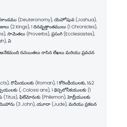
ోపదేశకాండము (Deuteronomy), యెహోషువ (Joshua),
ు (2 Kings), 1 దినవృత్తాంతములు (1 Chronicles),
ms), సామెతలు (Proverbs), ప్రసంగి (Ecclesiastes),
), వి
్యలు, అనేకమంది రచయితలు రాసిన లేఖలు మరియు ప్రవచన
(Acts), రొమీయులకు (Roman), 1 కోరింథీయులకు, 1&2
సయులకు (, Colossi ans), 1 థెస్సలోనీకయులకు (1
ు (Titus), ఫిలేమోనుకు (Philemon), హెబ్రీయులకు
 3 యొహాను (3 John), యూదా (Jude), మరియు ప్రకటన