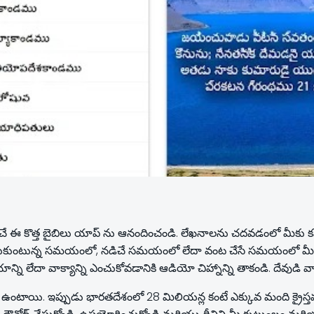
దించే ఈ కొత్త బైబిలు యాప్ ను ఆనందించండి. లేఖనాలను చదవడంలో మీక
తి తీసుకుంటున్న సమయంలో, నడిచే సమయంలో లేదా వంట చేసే సమయంలో మీరు 
ి లేదా వాక్యాన్ని ఎంచుకోవడానికి ఆడియో చిహ్నాన్ని తాకండి. దేవుడి వాక్య
ఉంటాయి. ఇప్పుడు భారతదేశంలో 28 మిలియన్ల కంటే ఎక్కువ మంది క్రైస్త