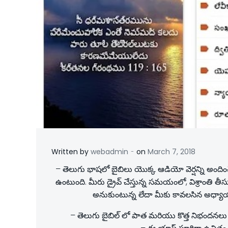
-
Written by
webadmin
on
March 7, 2018
– తెలుగు భాషలో బైబిలు యొక్క ఆడియో వెర్షన్ని అం
ఉంటుంది. మీరు డ్రైవ్ చేస్తున్న సమయంలో, విశ్రాం
అనుకుంటున్న లేదా మీకు కావలసిన అధ్యాయాన్న
– తెలుగు బైబిల్ లో పాత మరియు కొత్త నిభందనలు 