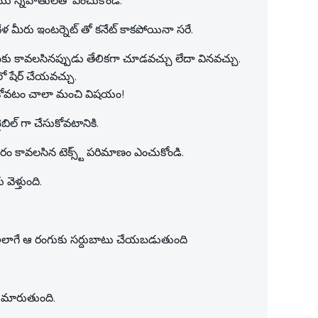
యు స్నేహితులతో పంచుకోండి.
ఒకవేళ మీరు ఇంటర్నెట్ తో కనేట్ కాకపోయినా సరే.
 మీకు కావలసినప్పుడు తేలికగా చూడవచ్చు లేదా వినవచ్చు.
 లో షేర్ చేయవచ్చు.
ంచుకోవటం చాలా మంచి విషయం!
బిల్ గా చేసుకోవటానికి.
ారం కావలసిన టెక్స్ట్ పరిమాణం ఎంచుకోండి.
వెళ్తుంది.
్స్ట్ అలాగే ఆ రంగుకు సర్దుబాటు చేయబడుతుంది
ా మారుతుంది.