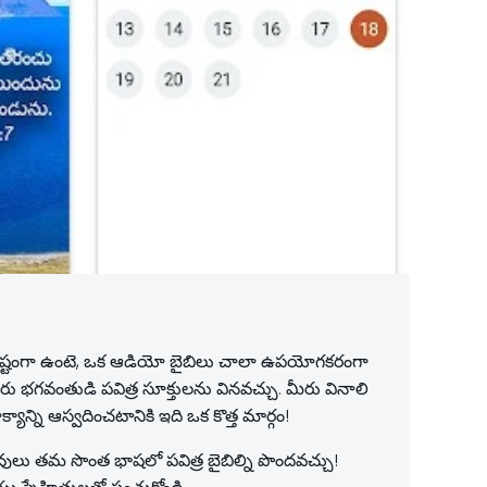
ు కష్టంగా ఉంటె, ఒక ఆడియో బైబిలు చాలా ఉపయోగకరంగా
భగవంతుడి పవిత్ర సూక్తులను వినవచ్చు. మీరు వినాలి
ాన్ని ఆస్వదించటానికి ఇది ఒక కొత్త మార్గం!
వులు తమ సొంత భాషలో పవిత్ర బైబిల్ని పొందవచ్చు!