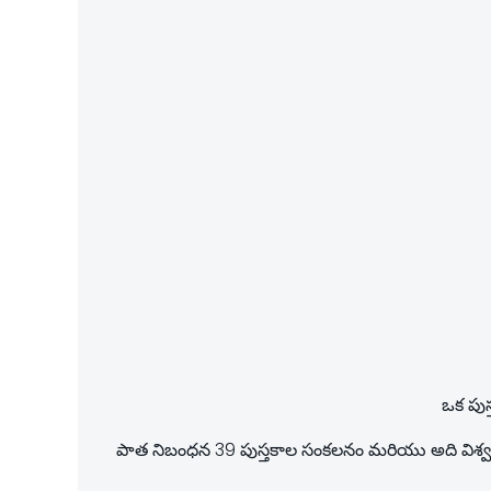
ఒక పుస
పాత నిబంధన 39 పుస్తకాల సంకలనం మరియు అది విశ్వం యొ