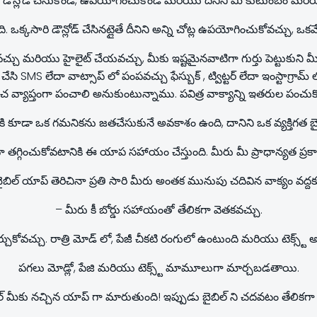
 డౌన్లోడ్ చేసుకోండి, ఉపయోగించుకోండి మరియు దీనిని మీ కుటుంబం మరి
ి. ఒక్కసారి డౌన్లోడ్ చేసినట్లైతే దీనిని అన్ని చోట్ల ఉపయోగించుకోవచ్చు, 
చ్చు మరియు హైలైట్ చేయవచ్చు, మీకు ఇష్టమైనవాటిగా గుర్తు పెట్టుకుని
చేసి SMS లేదా వాట్సాప్ లో పంపవచ్చు ఫేస్బుక్ , ట్విట్టర్ లేదా ఇంస్టాగ్రామ్
రపంచ వ్యాప్తంగా పంచాలి అనుకుంటున్నాము. పవిత్ర వాక్యాన్ని ఇతరుల ప
రాఫ్ కి కూడా ఒక గమనికను జతచేసుకునే అవకాశం ఉంది, దానిని ఒక వ్యక్తిగత బై
ా తగ్గించుకోవటానికి ఈ యాప సహాయం చేస్తుంది. మీరు మీ ప్రాధాన్యత ప్రక
బిల్ యాప్ తెరిచినా ప్రతి సారి మీరు అంతక మునుపు చదివిన వాక్యం వద్దకు 
– మీరు కీ బోర్డు సహాయంతో తేలికగా వెతకవచ్చు.
ని మార్చుకోవచ్చు. రాత్రి మోడ్ లో, పేజీ చీకటి రంగులో ఉంటుంది మరియు టెక
పగలు మోడ్లో, పేజి మరియు టెక్స్ట్ మామూలుగా మార్చబడతాయి.
ల్ మీకు నచ్చిన యాప్ గా మారుతుంది! ఇప్పుడు బైబిల్ ని చదవటం తేలికగ