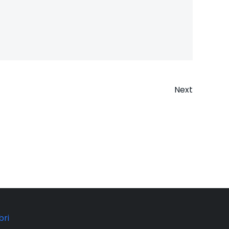
Next
n
bri