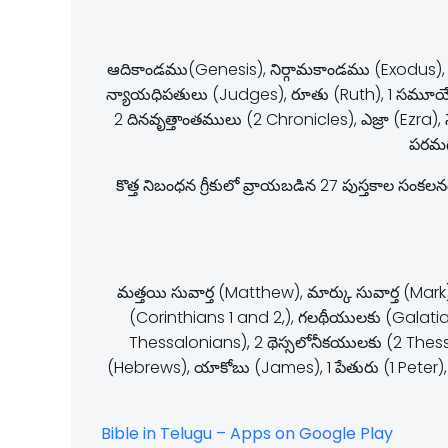
ఆదికాండము(Genesis), నిర్గామకాండము (Exodus),
న్యాయధిపతులు (Judges), రూతు (Ruth), 1 సమూయేలు
2 దినవృత్తాంతములు (2 Chronicles), ఎజ్రా (Ezra),
పరమగ
కొత్త నిబంధన గ్రీకులో వ్రాయబడిన 27 పుస్తకాల సం
మత్తయి సువార్త (Matthew), మార్కు సువార్త (Mar
(Corinthians 1 and 2,), గలథీయులకు (Galatian
Thessalonians), 2 థెస్సలోనీకయులకు (2 Thessal
(Hebrews), యాకోబు (James), 1 పేతురు (1 Peter
Bible in Telugu – Apps on Google Play