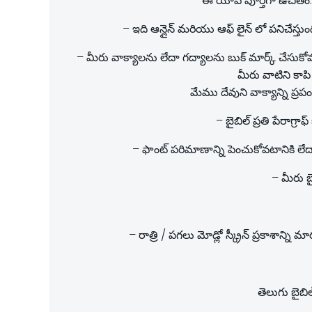
– ఈ యాప్ పూర్తిగా ఉచితం.
– ఇది ఆన్లైన్ మరియు ఆఫ్ లైన్ లో పనిచేస్తుంద
– మీరు వాక్యాలను లేదా గద్యాలను బుక్ మార్క్ చేసుకోవ
మీరు వాటిని కాపి 
మేము దేవుని వాక్యాన్ని ప్
– బైబిల్ ప్రతి పేరాగ్
– ఫాంట్ పరిమాణాన్ని పెంచుకోవటానికి లేద
– మీరు బై
– రాత్రి / పగలు మోడ్లో స్క్రీన్ ప్రకాశాన్
తెలుగు బైబి