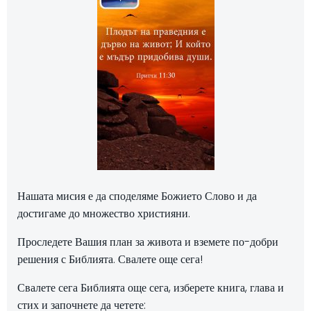
Нашата мисия е да споделяме Божието Слово и да
достигаме до множество християни.
Проследете Вашия план за живота и вземете по-добри
решения с Библията. Свалете още сега!
Свалете сега Библията още сега, изберете книга, глава и
стих и започнете да четете: