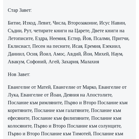
Стар Завет:
Битие, Изход, Левит, Числа, Второзаконие, Исус Навин,
Съдии, Рут, четирите книги на Царете, Двете книги на
Летописите, Ездра, Неемия, Естир, Йов, Псалми, Притчи,
Еклисиаст, Песен на песните, Исая, Еремия, Езекиил,
Даниил, Осия, Йоил, Амос, Авдий, Йон, Михей, Наум,
Авакум, Софоний, Агей, Захария, Малахия
Нов Завет:
Евангелие от Матей, Евангелие от Марко, Евангелие от
Лука, Евангелие от Йоан, Деяния на Апостолите,
Послание към римляните, Първо и Второ Послание към
коритяните, Послание към галатяните, Послание към
ефесяните, Послание към филипяните, Послание към
колосяните, Първо и Второ Послание към солунците,
Първо и Второ Послание към Тимотей, Послание към