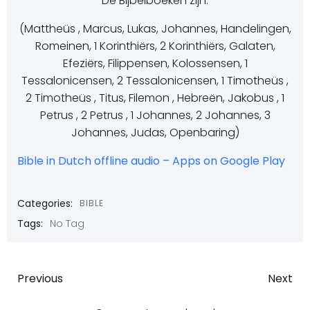
De Bijbelboeken zijn:
(Mattheüs , Marcus, Lukas, Johannes, Handelingen,
Romeinen, 1 Korinthiërs, 2 Korinthiërs, Galaten,
Efeziërs, Filippensen, Kolossensen, 1
Tessalonicensen, 2 Tessalonicensen, 1 Timotheüs ,
2 Timotheüs , Titus, Filemon , Hebreën, Jakobus , 1
Petrus , 2 Petrus , 1 Johannes, 2 Johannes, 3
Johannes, Judas, Openbaring)
Bible in Dutch offline audio – Apps on Google Play
Categories:
BIBLE
Tags:
No Tag
Post
Post
Previous
Next