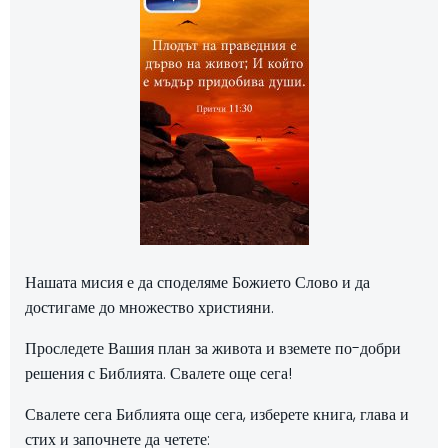
Нашата мисия е да споделяме Божието Слово и да
достигаме до множество християни.
Проследете Вашия план за живота и вземете по-добри
решения с Библията. Свалете още сега!
Свалете сега Библията още сега, изберете книга, глава и
стих и започнете да четете: