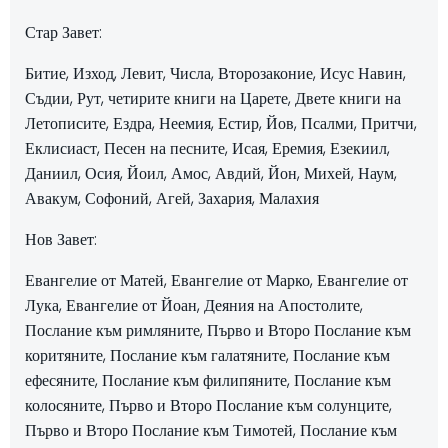
Стар Завет:
Битие, Изход, Левит, Числа, Второзаконие, Исус Навин,
Съдии, Рут, четирите книги на Царете, Двете книги на
Летописите, Ездра, Неемия, Естир, Йов, Псалми, Притчи,
Еклисиаст, Песен на песните, Исая, Еремия, Езекиил,
Даниил, Осия, Йоил, Амос, Авдий, Йон, Михей, Наум,
Авакум, Софоний, Агей, Захария, Малахия
Нов Завет:
Евангелие от Матей, Евангелие от Марко, Евангелие от
Лука, Евангелие от Йоан, Деяния на Апостолите,
Послание към римляните, Първо и Второ Послание към
коритяните, Послание към галатяните, Послание към
ефесяните, Послание към филипяните, Послание към
колосяните, Първо и Второ Послание към солунците,
Първо и Второ Послание към Тимотей, Послание към