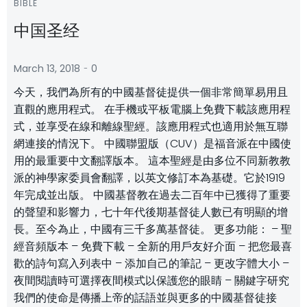
BIBLE
中国圣经
-
March 13, 2018
0
今天，我們為所有的中國基督徒提供一個非常簡單易用且
直觀的應用程式。 在手機或平板電腦上免費下載該應用程
式，並享受在線和離線聖經。該應用程式也適用於無互聯
網連接的情況下。 中國聯盟版（CUV）是福音派在中國使
用的最重要中文翻譯版本。 這本聖經是由多位不同新教教
派的神學家委員會翻譯，以英文修訂本為基礎。它於1919
年完成並出版。 中國基督教在過去二百年中已獲得了重要
的聲望和影響力，七十年代後期基督徒人數已有明顯的增
長。至今為止，中國有三千多萬基督徒。 更多功能： – 聖
經音頻版本 – 免費下載 – 全新的用戶友好介面 – 把您最喜
歡的詩句寫入列表中 – 添加自己的筆記 – 更改字體大小 –
夜間閱讀時可選擇夜間模式以保護您的眼睛 – 關鍵字研究
我們的使命是傳播上帝的話語並與更多的中國基督徒接